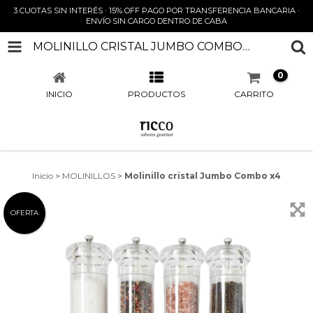
3 CUOTAS SIN INTERÉS · 15% OFF PAGO POR TRANSFERENCIA BANCARIA ·
ENVÍO SIN CARGO DENTRO DE CABA
MOLINILLO CRISTAL JUMBO COMBO X4
0
INICIO
PRODUCTOS
CARRITO
Inicio
>
MOLINILLOS
>
Molinillo cristal Jumbo Combo x4
OFERTA