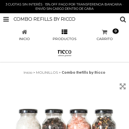
3 CUOTAS SIN INTERÉS · 15% OFF PAGO POR TRANSFERENCIA BANCARIA ·
ENVÍO SIN CARGO DENTRO DE CABA
COMBO REFILLS BY RICCO
0
INICIO
PRODUCTOS
CARRITO
Inicio
>
MOLINILLOS
>
Combo Refills by Ricco