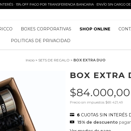
 INTERÉS · 15% OFF PAGO POR TRANSFERENCIA BANCARIA · ENVÍO SIN CARGO D
RICCO
BOXES CORPORATIVAS
SHOP ONLINE
CONT
POLITICAS DE PRIVACIDAD
Inicio
>
SETS DE REGALO
>
BOX EXTRA DUO
BOX EXTRA
$84.000,0
Precio sin impuestos
$69.421,49
6
CUOTAS SIN INTERÉS 
15% de descuento
pagand