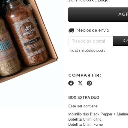
Ver medios de pago
Entregas para el CP:
Medios de envío
C
No sé mi código postal
COMPARTIR:
BOX EXTRA DUO
Este set contiene:
Molinillo dúo Black Pepper + Marina
Botellita
Chimi citric
Botellita
Chimi Fumé