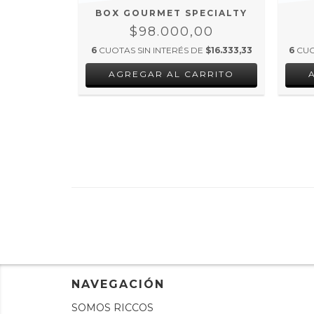
NK
BOX GOURMET SPECIALTY
$98.000,00
% OFF
,00
6
CUOTAS SIN INTERÉS DE
$16.333,33
6
CUO
E
$21.000,00
NAVEGACIÓN
SOMOS RICCOS