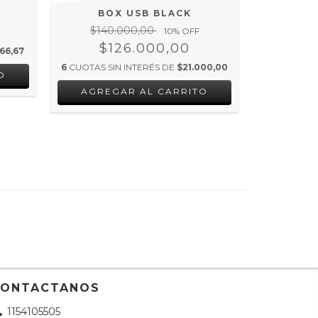
BOX USB BLACK
B
$140.000,00
$140
10
% OFF
$126.000,00
$1
66,67
6
CUOTAS SIN INTERÉS DE
$21.000,00
6
CUOTAS SI
CONTACTANOS
1154105505