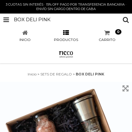
3 CUOTAS SIN INTERÉS · 15% OFF PAGO POR TRANSFERENCIA BANCARIA ·
ENVÍO SIN CARGO DENTRO DE CABA
BOX DELI PINK
0
INICIO
PRODUCTOS
CARRITO
Inicio
>
SETS DE REGALO
>
BOX DELI PINK